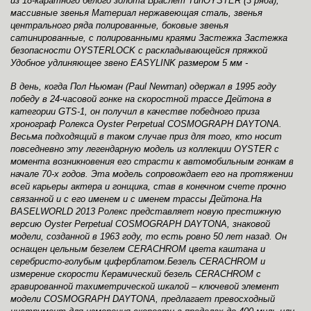
из 18-каратного белого золота Браслет ТипOYSTER (3 ряда),
массивные звенья Материал нержавеющая сталь, звенья
центрального ряда полированные, боковые звенья
сатинированные, с полированными краями Застежка Застежка
безопасности OYSTERLOCK с раскладывающейся пряжкой
Удобное удлиняющее звено EASYLINK размером 5 мм -
В день, когда Пол Ньюман (Paul Newman) одержал в 1995 году
победу в 24-часовой гонке на скоростной трассе Дейтона в
категории GTS-1, он получил в качестве победного приза
хронограф Ролекса Oyster Perpetual COSMOGRAPH DAYTONA.
Весьма подходящий в таком случае приз для того, кто носит
повседневно эту легендарную модель из коллекции OYSTER с
момента возникновения его страсти к автомобильным гонкам в
начале 70-х годов. Эта модель сопровождает его на протяжении
всей карьеры актера и гонщика, став в конечном счете прочно
связанной и с его именем и с именем трассы Дейтона.На
BASELWORLD 2013 Ролекс представляет новую престижную
версию Oyster Perpetual COSMOGRAPH DAYTONA, знаковой
модели, созданной в 1963 году, то есть ровно 50 лет назад. Он
оснащен цельным безелем CERACHROM цвета каштана и
серебристо-голубым циферблатом.Безель CERACHROM и
измерение скорости Керамический безель CERACHROM с
гравированной тахиметрической шкалой – ключевой элемент
модели COSMOGRAPH DAYTONA, предлагает превосходный