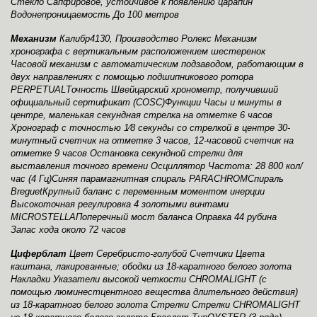
Стекло Сапфировое, устойчивое к появлению царапин
Водонепроницаемость До 100 метров
Механизм
Калибр4130, Производство Ролекс Механизм
хронографа с вертикальным расположением шестеренок
Часовой механизм с автоматическим подзаводом, работающим в
двух направлениях с помощью подшипникового ротора
PERPETUALТочность Швейцарский хронометр, получивший
официальный сертификат (COSC)Функции Часы и минуты в
центре, маленькая секундная стрелка на отметке 6 часов
Хронограф с точностью 1⁄8 секунды со стрелкой в центре 30-
минутный счетчик на отметке 3 часов, 12-часовой счетчик на
отметке 9 часов Остановка секундной стрелки для
выставления точного времени Осциллятор Частота: 28 800 кол/
час (4 Гц)Синяя парамагнитная спираль PARACHROMСпираль
BreguetКрупный баланс с переменным моментом инерции
Высокоточная регулировка 4 золотыми винтами
MICROSTELLAПоперечный мост баланса Оправка 44 рубина
Запас хода около 72 часов
Циферблат
Цвет Серебристо-голубой Счетчики Цвета
каштана, лакированные; ободки из 18-каратного белого золота
Накладки Указатели высокой четкости CHROMALIGHT (с
помощью люминестцентного вещества длительного действия)
из 18-каратного белого золота Стрелки Стрелки CHROMALIGHT