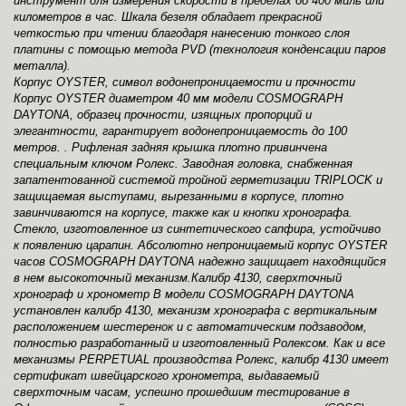
инструмент для измерения скорости в пределах до 400 миль или
километров в час. Шкала безеля обладает прекрасной
четкостью при чтении благодаря нанесению тонкого слоя
платины с помощью метода PVD (технология конденсации паров
металла).
Корпус OYSTER, символ водонепроницаемости и прочности
Корпус OYSTER диаметром 40 мм модели COSMOGRAPH
DAYTONA, образец прочности, изящных пропорций и
элегантности, гарантирует водонепроницаемость до 100
метров. . Рифленая задняя крышка плотно привинчена
специальным ключом Ролекс. Заводная головка, снабженная
запатентованной системой тройной герметизации TRIPLOCK и
защищаемая выступами, вырезанными в корпусе, плотно
завинчиваются на корпусе, также как и кнопки хронографа.
Стекло, изготовленное из синтетического сапфира, устойчиво
к появлению царапин. Абсолютно непроницаемый корпус OYSTER
часов COSMOGRAPH DAYTONA надежно защищает находящийся
в нем высокоточный механизм.Калибр 4130, сверхточный
хронограф и хронометр В модели COSMOGRAPH DAYTONA
установлен калибр 4130, механизм хронографа с вертикальным
расположением шестеренок и с автоматическим подзаводом,
полностью разработанный и изготовленный Ролексом. Как и все
механизмы PERPETUAL производства Ролекс, калибр 4130 имеет
сертификат швейцарского хронометра, выдаваемый
сверхточным часам, успешно прошедшим тестирование в