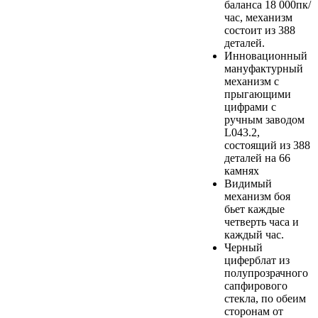
баланса 18 000пк/
час, механизм
состоит из 388
деталей.
И
нновационный
мануфактурный
механизм с
прыгающими
цифрами
с
ручным заводом
L043.2,
состоящий из 388
деталей на 66
камнях
Видимый
механизм боя
бьет каждые
четверть часа и
каждый час.
Черный
ц
иферблат из
полупрозрачного
сапфирового
стекла,
по обеим
сторонам от