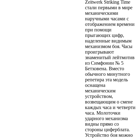
Zeitwerk Striking Time
стали первыми в мире
механическими
наручными часами с
отображением времени
при помощи
прыгающих цифр,
наделенные видимым
механизмом боя. Часы
проигрывают
знаменитый лейтмотив
из Симфонии № 5
Бетховена.
Вместо
обычного минутного
репетира эта модель
оснащена
механическим
устройством,
возвещающим о смене
каждых часа и четверти
часа. Молоточки
ударного механизма
видны прямо со
стороны циферблата.
Устройство боя можно