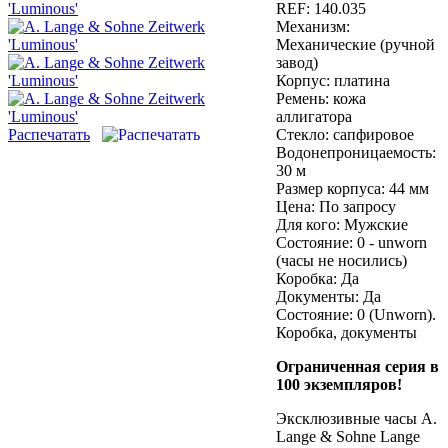
REF:
140.035
Механизм:
Механические (ручной
завод)
Корпус:
платина
Ремень:
кожа
аллигатора
Распечатать
Стекло:
сапфировое
Водонепроницаемость:
30 м
Размер корпуса:
44 мм
Цена:
По запросу
Для кого:
Мужские
Состояние:
0 - unworn
(часы не носились)
Коробка:
Да
Документы:
Да
Состояние: 0 (Unworn).
Коробка, документы
Ограниченная серия в
100 экземпляров!
Эксклюзивные часы A.
Lange & Sohne Lange