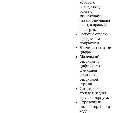
которого
находятся два
гонга с
молоточками –
левый озвучивает
часы, а правый
четверти.
Золотые стрелки
с родиевым
покрытием.
Люминесцентные
цифры
Маленький
секундный
циферблат с
функцией
остановки
секундной
стрелки.
Сапфировое
стекло и задняя
крышка корпуса.
Стрелочный
индикатор запаса
хода