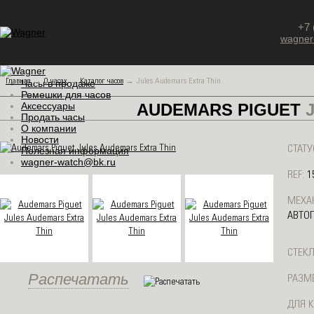
+7 
wagner
Главная
→
О часах
→
Каталог часов
→
Jules Audemars Extra Thin
Часы в продаже
Ремешки для часов
Аксессуары
AUDEMARS PIGUET
J
Продать часы
О компании
Новости
СТАТУ
Полезная информация
wagner-watch@bk.ru
REF:
1
МЕХА
АВТО
СТЕКЛ
Распечатать
РАЗМЕ
ДЛЯ К