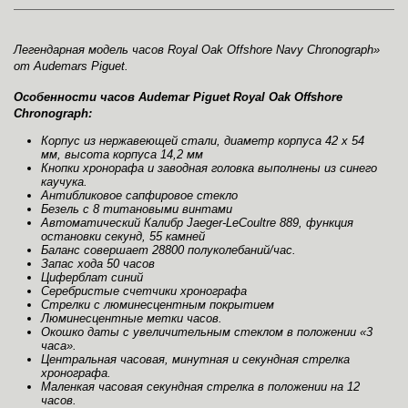
Легендарная модель часов Royal Oak Offshore Navy Chronograph»
от Audemars Piguet.
Особенности часов Audemar Piguet Royal Oak Offshore
Chronograph:
Корпус из нержавеющей стали, диаметр корпуса 42 х 54
мм, высота корпуса 14,2 мм
Кнопки хронорафа и заводная головка выполнены из синего
каучука.
Антибликовое сапфировое стекло
Безель с 8 титановыми винтами
Автоматический Калибр Jaeger-LeCoultre 889, функция
остановки секунд, 55 камней
Баланс совершает 28800 полуколебаний/час.
Запас хода 50 часов
Циферблат синий
Серебристые счетчики хронографа
Стрелки с люминесцентным покрытием
Люминесцентные метки часов.
Окошко даты с увеличительным стеклом в положении «3
часа».
Центральная часовая, минутная и секундная стрелка
хронографа.
Маленкая часовая секундная стрелка в положении на 12
часов.