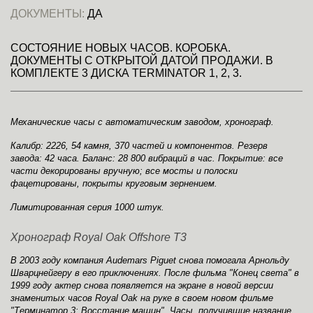
ДОКУМЕНТЫ:
ДА
СОСТОЯНИЕ НОВЫХ ЧАСОВ. КОРОБКА.
ДОКУМЕНТЫ С ОТКРЫТОЙ ДАТОЙ ПРОДАЖИ. В
КОМПЛЕКТЕ 3 ДИСКА TERMINATOR 1, 2, 3.
Механические часы с автоматическим заводом, хронограф.
Калибр: 2226, 54 камня, 370 частей и компонентов. Резерв
завода: 42 часа. Баланс: 28 800 вибраций в час. Покрытие: все
части декорированы вручную; все мосты и полоски
фацетированы, покрыты круговым зернением.
Лимитированная серия 1000 штук.
Хронограф Royal Oak Offshore T3
В 2003 году компания Audemars Piguet снова помогала Арнольду
Шварцнейгеру в его приключениях. После фильма "Конец света" в
1999 году актер снова появляется на экране в новой версии
знаменитых часов Royal Oak на руке в своем новом фильме
"Терминатор 3: Восстание машин". Часы, получившие название