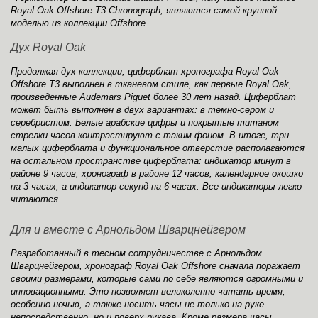
Royal Oak Offshore T3 Chronograph, являются самой крупной
моделью из коллекции Offshore.
Дух Royal Oak
Продолжая дух коллекции, циферблат хронографа Royal Oak
Offshore T3 выполнен в тканевом стиле, как первые Royal Oak,
произведенные Audemars Piguet более 30 лет назад. Циферблат
может быть выполнен в двух вариантах: в темно-сером и
серебристом. Белые арабские цифры и покрытые титаном
стрелки часов контрастируют с таким фоном. В итоге, три
малых циферблата и функциональное отверстие располагаются
на остальном пространстве циферблата: индикатор минут в
районе 9 часов, хронограф в районе 12 часов, календарное окошко
на 3 часах, а индикатор секунд на 6 часах. Все индикаторы легко
читаются.
Для и вместе с Арнольдом Шварцнейгером
Разработанный в тесном сотрудничестве с Арнольдом
Шварцнейгером, хронограф Royal Oak Offshore сначала поражает
своими размерами, которые сами по себе являются огромными и
инновационными. Это позволяет великолепно читать время,
особенно ночью, а также носить часы не только на руке
непосредственно, но и поверх рукава. Кроме размера часы