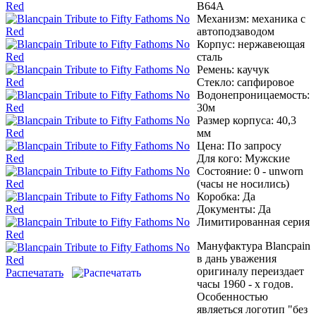
B64A
Механизм:
механика с
автоподзаводом
Корпус:
нержавеющая
сталь
Ремень:
каучук
Стекло:
сапфировое
Водонепроницаемость:
30м
Размер корпуса:
40,3
мм
Цена:
По запросу
Для кого:
Мужские
Состояние:
0 - unworn
(часы не носились)
Коробка:
Да
Документы:
Да
Лимитированная серия
Мануфактура Blancpain
в дань уважения
оригиналу переиздает
Распечатать
часы 1960 - х годов.
Особенностью
являеться логотип "без