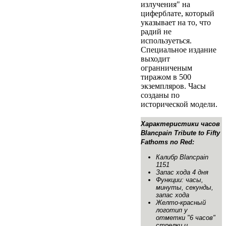
излучения" на
циферблате, который
указывает на то, что
радий не
используеться.
Специальное издание
выходит
огранниченым
тиражом в 500
экземпляров. Часы
созданы по
исторической модели.
Характеристики часов
Blancpain Tribute to Fifty
Fathoms no Red:
Калибр Blancpain
1151
Запас хода 4 дня
Функции: часы,
минуты, секунды,
запас хода
Желто-красный
логотип у
отметки "6 часов"
стрелки и