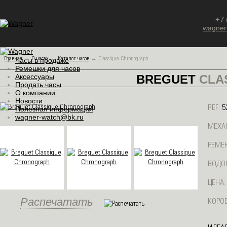
+7 
wagner
Главная
→
О часах
→
Каталог часов
→
Classique Chronograph
Часы в продаже
Ремешки для часов
Аксессуары
BREGUET
CLA
Продать часы
О компании
Новости
REF:
5
Полезная информация
wagner-watch@bk.ru
МЕХА
РЕМЕН
ВОДО
ЦЕНА:
Распечатать
КОРОБ