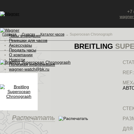
+7 
wagner
Главная
→
О часах
→
Каталог часов
→
Superocean Chronograph
Часы в продаже
Ремешки для часов
BREITLING
SUPE
Аксессуары
Продать часы
О компании
Новости
СТАТ
Полезная информация
wagner-watch@bk.ru
REF:
МЕХ
АВТ
СТЕ
Распечатать
РАЗ
ДЛЯ 