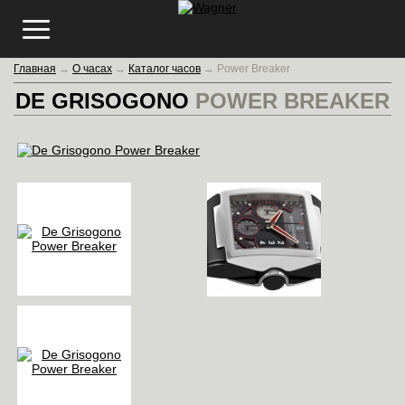
Главная
→
О часах
→
Каталог часов
→
Power Breaker
DE GRISOGONO
POWER BREAKER