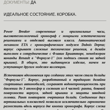
ДОКУМЕНТЫ:
ДА
ИДЕАЛЬНОЕ СОСТОЯНИЕ. КОРОБКА.
Power Breaker
современные и оригинальные часы,
высокотехнологичный хронограф с мощными эстетическими
решениями и отделкой высокого класса. Автоматический
механизм
ЕТА
с хронографическим модулем
Dubois Depraz
;
корпус скрывает сложные технические решения, а дизайн
выполнен в сотрудничестве с Флавио Бриатторе, менеджером
команды
Renault
в "Формуле-1" (его подпись стоит на задней
крышке). В общем, это выдающееся изделие, ничем не
уступающее другим моделям коллекции.
Источником вдохновения при создании этих часов стали болиды
"Формулы-1"
. Корпус, разработанный в традициях дизайна
спортивных автомобилей, сохраняет водонепроницаемость при
давлении до 3 атмосфер и состоит из 4 частей: ранта, боковой
поверхности корпуса, задней крышки и защиты заводной
головки. Рант повторяет очертания болида. Соединение двух
вертикальных плоскостей позволило исключительно гармонично
разместить вдоль корпуса две кнопки хронографа. Корпус слегка