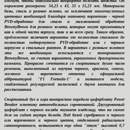
изогнут, чтобы максимально комфортно облегать запястье. Он
поражает размерами: 54,23 х 43, 33 х 15,23 мм. Материалы
базы, сталь и розовое золото, не исключают многочисленных
цветовых комбинаций благодаря матовому воронению - черной
PVD-обработке
для стали и эксклюзивной обработке
BrownyBrown для розового золота, которые могут применяться
как к одной части корпуса, так и ко всем сразу. Таким образом,
предложение включает варианты от полностью стального до
полностью подвергнутого
PVD-обработке
или с черным
корпусом и стальным рантом. В вариантах с розовым золотом
эти же комбинации используются с тонированием
BrownyBrown
, не считая вариантов, украшенных драгоценными
камнями. Прекрасно сочетается со спортивным духом часов
ремешок, выполненный из каучука черного, красного, синего,
желтого или коричневого оттенка с официальной
аббревиатурой
"F1 Formula-1"
и названием модели,
снабженный регулируемой застежкой с двумя кнопками для
расстегивания.
Спортивный дух и игра контрастов передали циферблату
Power
Breaker
эстетику автомобильных соревнований. Двухуровневый
циферблат с первого взгляда внушает владельцу, что на самом
деле он сидит внутри болида. Над базой серебряного и черного
или коричневого и черного цветов, отделанной радиальным
сатинированием, возвышается еще один "этаж" высотой 0,7