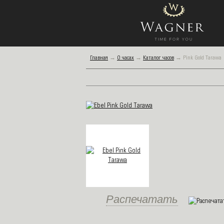
Главная
→
О часах
→
Каталог часов
→
Pink Gold Tarawa
Распечатать