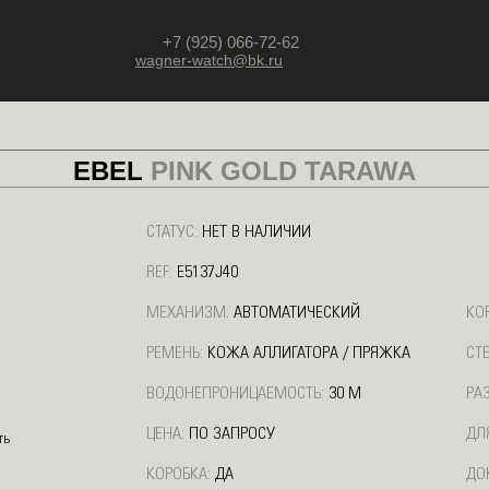
+7 (925) 066-72-62
wagner-watch@bk.ru
EBEL
PINK GOLD TARAWA
СТАТУС:
НЕТ В НАЛИЧИИ
REF:
E5137J40
МЕХАНИЗМ:
АВТОМАТИЧЕСКИЙ
КО
РЕМЕНЬ:
КОЖА АЛЛИГАТОРА / ПРЯЖКА
СТ
ВОДОНЕПРОНИЦАЕМОСТЬ:
30 М
РА
ЦЕНА:
ПО ЗАПРОСУ
ДЛ
КОРОБКА:
ДА
ДО