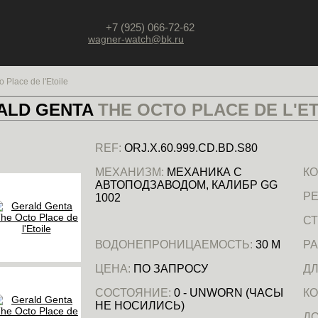
+7 (925) 066-72-62
wagner-watch@bk.ru
 Place de l'Etoile
ALD GENTA
THE OCTO PLACE DE L'E
REF:
ORJ.X.60.999.CD.BD.S80
МЕХАНИЗМ:
МЕХАНИКА С
КО
АВТОПОДЗАВОДОМ, КАЛИБР GG
РЕ
1002
СТ
ВОДОНЕПРОНИЦАЕМОСТЬ:
30 М
РА
ЦЕНА:
ПО ЗАПРОСУ
ДЛ
СОСТОЯНИЕ:
0 - UNWORN (ЧАСЫ
КО
НЕ НОСИЛИСЬ)
Д