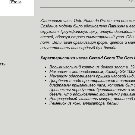
Ювелирные часы Octo Place de l'Etoile это велико
Создание модели было вдохновлено Парижем и е
окружает Триумфальную арку, откуда двенадцат
вперед, образуя строго симметричный узор. Одн
поля. Величавая организация форм, цветов и м
почувствовать авангардный дух бренда .
Характеристики часов Gerarld Genta The Octo Pl
Восьмиугольный корпус из белого золота, 39
Механизм с автоподзаводом, Калибр GG 100
Механизм обеспечивает прыжки часовой инд
Циерблат в виде простирающихся в исчезаю
диафрагмы прыгающего часа, который был сп
Проспекты чередуются бриллиантовым и эм
безель, что вдохновленно мощеными улицам
Ретроградный указатель минут, вписанной в
Ремешок из кожи аллигатора, белый