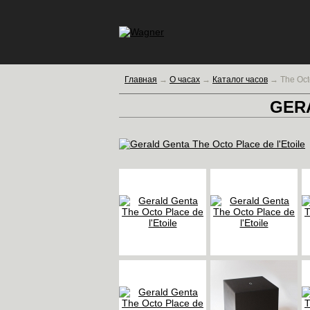
Главная
→
О часах
→
Каталог часов
→
The Octo
GER