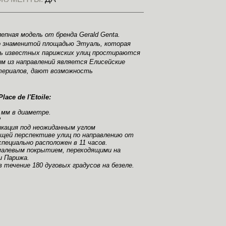
лепная модель от бренда Gerald Genta.
го знаменитой площадью Этуаль, которая
ь известных парижских улиц простираются
им из направлений является Елисейские
атериалов, дают возможность
ace de l'Etoile:
 мм в диаметре.
2
икация под неожиданным углом
щей перспективе улиц по направлению от
ециально расположен в 11 часов.
алевым покрытием, переходящими на
и Парижа.
 течение 180 дуговых градусов на безеле.