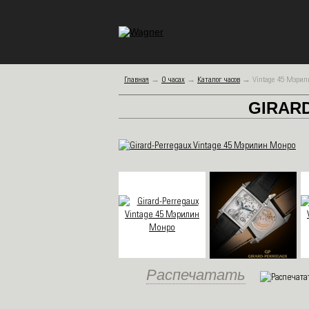
Главная
→
О часах
→
Каталог часов
→
Vintage 45 Мэри
GIRAR
Распечатать