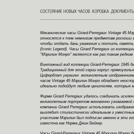
СОСТОЯНИЕ НОВЫХ ЧАСОВ. КОРОБКА. ДОКУМЕНТЫ
Механические часы Girard-Perregaux Vintage 45 
относятся к тем немногим предметам роскоши в
чтобы отдать дань уважения и почтить память
(Iconic Legend). Часы Girard Perregaux из коллекц
"Мэрилин Монро" являются как раз таким редким
Винтажный вид коллекции Girard-Perregaux 1945 
Традиционный для этой серии корпус прямоуголь
Циферблат украшен великолепным изображением л
часов Vintage 45 Мэрилин Монро обладает неос
идеально подойдут любым ценителям, которые м
Фирме Girard Perregaux удалось соединить искл
великолепным портретом мгновенно узнаваемой 
компании Girard Perregaux использовать изображе
выглядит стилистически идеальным и уместным,
участием Мэрилин был подписан именно в эти годы
известна как Норма Джин Бейкер.
Часы Girard-Perregaux Vintage 45 Мэрилин Монро