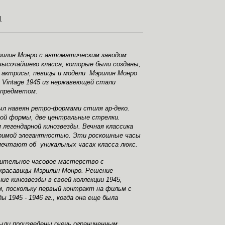
.
Мэрилин Монро с автоматическим заводом
ысочайшего класса, которые были созданы,
 актрисы, певицы и модели Мэрилин Монро
ии Vintage 1945 из нержавеющей стали
 предметом.
был навеян ретро-формами стиля ар-деко.
ной формы, две центральные стрелки.
егендарной кинозвезды. Вечная классика
поримой элегантностью. Эти роскошные часы
ечтают об уникальных часах класса люкс.
ючительное часовое мастерство с
красавицы Мэрилин Монро. Решение
ние кинозвезды в своей коллекции 1945,
 поскольку первый контракт на фильм с
 1945 - 1946 гг., когда она еще была
 были произведены очень ограниченным