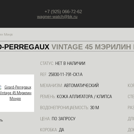
+7 (925) 066-72-62
wagner-watch@bk.ru
лин Монро
D-PERREGAUX
VINTAGE 45 МЭРИЛИН
СТАТУС:
НЕТ В НАЛИЧИИ
REF:
25830-11-791-CK1A
МЕХАНИЗМ:
АВТОМАТИЧЕСКИЙ
КО
РЕМЕНЬ:
КОЖА АЛЛИГАТОРА / КЛИПСА
СТ
ВОДОНЕПРОНИЦАЕМОСТЬ:
30 М
РА
ЦЕНА:
ПО ЗАПРОСУ
ДЛ
КОРОБКА:
ДА
ДО