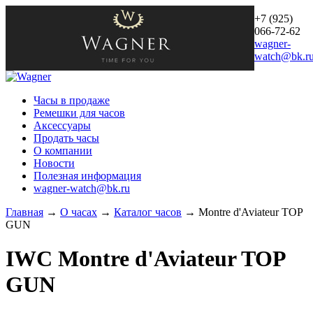
+7 (925)
066-72-62
wagner-
watch@bk.r
Часы в продаже
Ремешки для часов
Аксессуары
Продать часы
О компании
Новости
Полезная информация
wagner-watch@bk.ru
Главная
→
О часах
→
Каталог часов
→
Montre d'Aviateur TOP
GUN
IWC
Montre d'Aviateur TOP
GUN