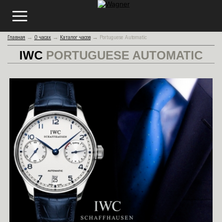
Главная
→
О часах
→
Каталог часов
→
Portuguese Automatic
IWC
PORTUGUESE AUTOMATIC