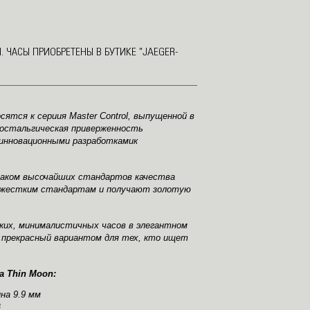
 ЧАСЫ ПРИОБРЕТЕНЫ В БУТИКЕ "JAEGER-
осятся к сериия Master Control, выпущенной в
 Ностальгическая приверженность
инновационными разработкамик
знаком высочайших стандартов качества
 жестким стандартам и получают золотую
ских, минималистичных часов в элегантном
 прекрасный вариантом для тех, кто ищет
a Thin Moon:
нa 9.9 мм
а