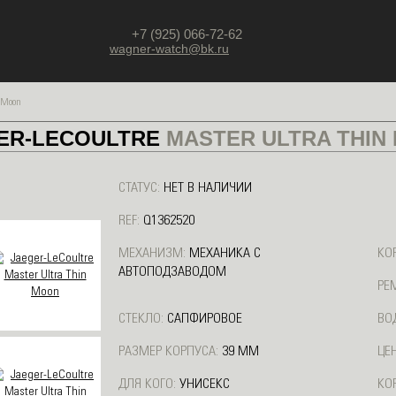
+7 (925) 066-72-62
wagner-watch@bk.ru
 Moon
ER-LECOULTRE
MASTER ULTRA THIN
СТАТУС:
НЕТ В НАЛИЧИИ
REF:
Q1362520
МЕХАНИЗМ:
МЕХАНИКА С
КО
АВТОПОДЗАВОДОМ
РЕ
СТЕКЛО:
САПФИРОВОЕ
ВО
РАЗМЕР КОРПУСА:
39 ММ
ЦЕН
ДЛЯ КОГО:
УНИСЕКС
КО