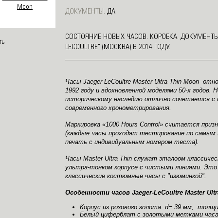
ДОКУМЕНТЫ:
ДА
СОСТОЯНИЕ НОВЫХ ЧАСОВ. КОРОБКА. ДОКУМЕНТЫ.
LECOULTRE" (МОСКВА) В 2014 ГОДУ.
Часы Jaeger-LeCoultre Master Ultra Thin Moon отн
1992 году и вдохновленной моделями 50-х годов.
историческому наследию отлично сочетается с 
современного хронометрирования.
Маркировка «1000 Hours Control» считается при
(каждые часы проходят тестирование по самым
печать с индивидуальным номером теста).
Часы Master Ultra Thin служат эталоом классиче
ультра-тонком корпусе с чистыми линиями. Это
классические костюмные часы с "изюминкой".
Особенности часов Jaeger-LeCoultre Master Ultr
Корпус из розового золота d= 39 мм, толщи
Белый циферблат с золотыми метками час