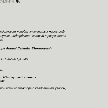
КУМЕНТЫ:
ДА
 продолжают линейку знаменитых часов реф.
оснулись циферблата, котрый в результате
ым.
ppe Annual Calendar Chronograph:
 CH 28-520 QA 24H
и»
 и 60-минутный счетчик
ках
ой кожи аллигатора с квадратным узором,