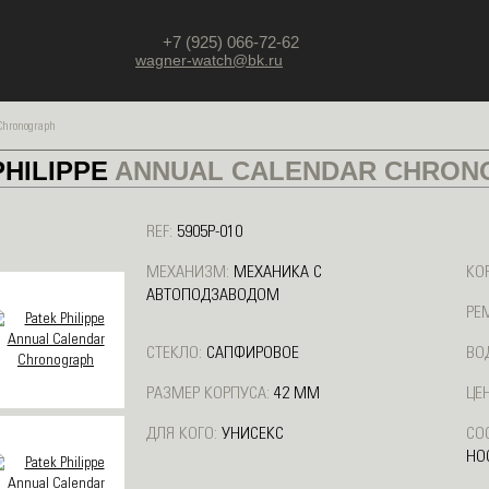
+7 (925) 066-72-62
wagner-watch@bk.ru
Chronograph
PHILIPPE
ANNUAL CALENDAR CHRON
REF:
5905P-010
МЕХАНИЗМ:
МЕХАНИКА С
КО
АВТОПОДЗАВОДОМ
РЕ
СТЕКЛО:
САПФИРОВОЕ
ВО
РАЗМЕР КОРПУСА:
42 ММ
ЦЕН
ДЛЯ КОГО:
УНИСЕКС
СО
НО