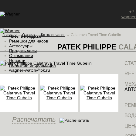
+7 
wagner
Главная
→
О часах
→
Каталог часов
→
Calatrava Travel Time Gubelin
Часы в продаже
Ремешки для часов
PATEK PHILIPPE
CALA
Аксессуары
Продать часы
О компании
Новости
СТАТ
Полезная информация
wagner-watch@bk.ru
REF:
МЕХ
АВТ
РЕМ
ВОД
Распечатать
ЦЕН