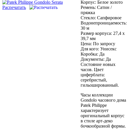
Корпус:
Белое золото
Распечатать
Ремень:
Сатин /
пряжка
Стекло:
Сапфировое
Водонепроницаемость:
30 м
Размер корпуса:
27,4 х
39,7 мм
Цена:
По запросу
Для кого:
Унисекс
Коробка:
Да
Документы:
Да
Состояние новых
часов. Цвет
циферблата:
серебристый,
гильошированный.
Часы коллекции
Gondolo часового дома
Patek Philippe
характеризует
оригинальный корпус
в стиле арт-деко
бочкообразной формы.