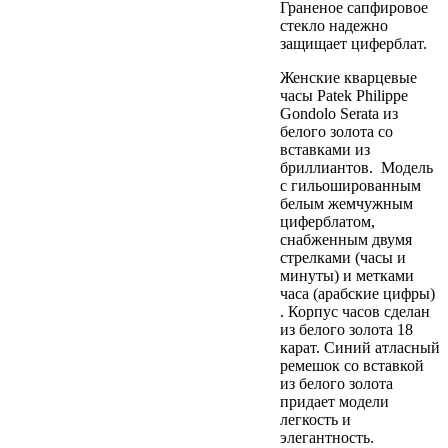
Граненое сапфировое
стекло надежно
защищает циферблат.
Женские кварцевые
часы Patek Philippe
Gondolo Serata из
белого золота со
вставками из
бриллиантов. Модель
с гильошированным
белым жемчужным
циферблатом,
снабженным двумя
стрелками (часы и
минуты) и метками
часа (арабские цифры)
. Корпус часов сделан
из белого золота 18
карат. Синий атласный
ремешок со вставкой
из белого золота
придает модели
легкость и
элегантность.