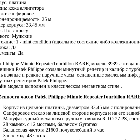
пус:
платина
ень:
кожа аллигатора
кло:
сапфировое
онепроницаемость:
25 м
ер корпуса:
33.45 мм
а:
По запросу
кого:
Мужские
тояние:
1 - mint condition (идеальное состояние либо коллекционн
обка:
Да
ументы:
Да
k Philippe Minute RepeaterTourbillon RARE, модель 3939 - это да
вщики Patek Philippe создали минутный репетир и калибр с турб
нь важные и редкие наручные часы, оснащенные эмалевым циферб
тных репетиров Patek Philippe.
айн модели выполнен в классическом элегантном стиле .
бенности часов
Patek Philippe Minute RepeaterTourbillon RAR
Корпус из цельной платины
, диаметром 33,45 мм
с полированн
Сапфировое стекло на лицевой стороне корпуса и на его задн
Мануфактурный механизм с ручным заводом R TO 27 PS, состоя
28 камнях, с 12 мостами, балансом Gyromax
Балансовая частота 21600 полуколебаний в час
Запас хода 48 часов