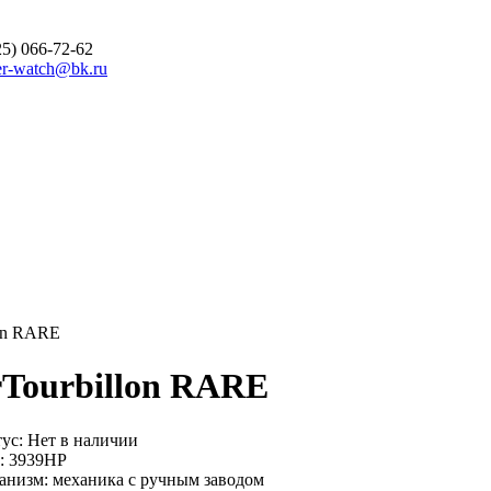
25) 066-72-62
r-watch@bk.ru
lon RARE
Tourbillon
RARE
ус:
Нет в наличии
:
3939HP
анизм:
механика с ручным заводом