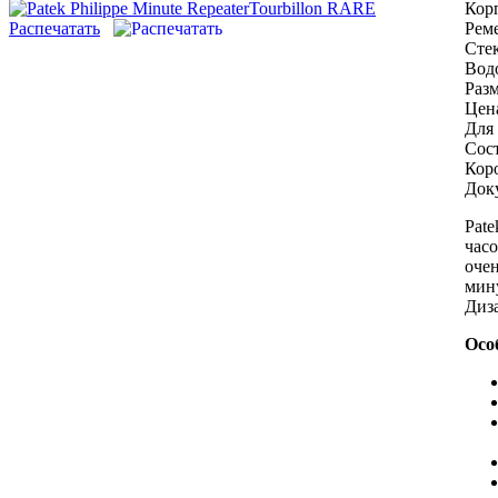
Кор
Распечатать
Рем
Сте
Вод
Разм
Цен
Для 
Сос
Кор
Док
Pate
часо
оче
мину
Диз
Осо