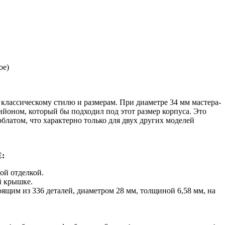
ое)
нь классическому стилю и размерам. При диаметре 34 мм мастера-
ийоном, который бы подходил под этот размер корпуса. Это
латом, что характерно только для двух других моделей
E:
ой отделкой.
ей крышке.
щим из 336 деталей, диаметром 28 мм, толщиной 6,58 мм, на