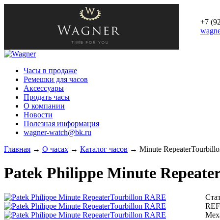
+7 (9
wagne
Часы в продаже
Ремешки для часов
Аксессуары
Продать часы
О компании
Новости
Полезная информация
wagner-watch@bk.ru
Главная
→
О часах
→
Каталог часов
→
Minute RepeaterTourbil
Patek Philippe
Minute Repeater
Стат
REF
Мех