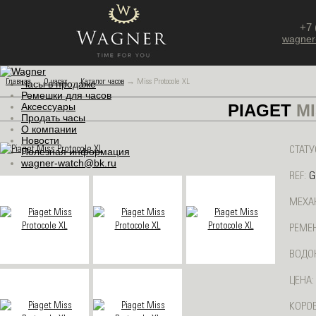
+7 
wagner
Главная
→
О часах
→
Каталог часов
→
Miss Protocole XL
Часы в продаже
Ремешки для часов
Аксессуары
PIAGET
MI
Продать часы
О компании
Новости
СТАТУ
Полезная информация
wagner-watch@bk.ru
REF:
G
МЕХА
РЕМЕН
ВОДО
ЦЕНА:
КОРОБ