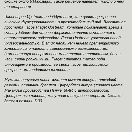
окошке около 6:00позиции. Такое решение навевает мысли о чем
то старинном.
Часы серии Upstream подойдут всем, кто ценит прекрасное,
высокую функциональность и презентабельный вид. Элегантная
простота часов Piaget Upstream, которые показывают время в
очень удобном для чтения формате отлично сочетается с
автоматическим подзаводом. Линия Upstream уникальна своей
универсальностью. В этих часах нет ничего претенциозного,
качество сочетается с современными возможностями,
демонстрируя вневременное мастерство и артистизм, делая
часы серии роскошными. Piaget славится такого рода
инновациями в производстве своих часов, являющимися
прекрасными шедеврами точности.
Мужские наручные часы Upstream имеют корпус с откидной
рамкой и стальной браслет. Циферблат антрацитового цвета.
Механизм производства Пьяже, 504P, с автоподзаводом.
Центральные часовая, минутная и секундная стрелки. Окошко
даты в позиции 6:00.