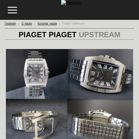
Главная
→
О часах
→
Каталог часов
→
Piaget Upstream
PIAGET
PIAGET
UPSTREAM