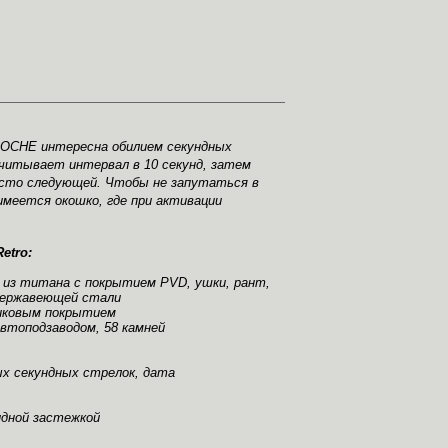
ROCHE
интересна обилием секундных
читывает интервал в 10 секунд, затем
есто следующей. Чтобы не запутаться в
имеется окошко, где при активации
etro:
 из титана с покрытием PVD, ушки, рант,
 нержавеющей стали
ликовым покрытием
автоподзаводом, 58 камней
х секундных стрелок, дата
идной застежкой