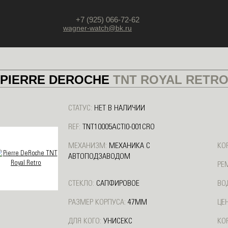
+7 (925) 066-72-62
wagner-watch@bk.ru
PIERRE DEROCHE
TNT ROYAL RETR
СТАТУС:
НЕТ В НАЛИЧИИ
REF:
TNT10005ACTI0-001CRO
МЕХАНИЗМ:
МЕХАНИКА С
КО
АВТОПОДЗАВОДОМ
РЕ
СТЕКЛО:
САПФИРОВОЕ
ВО
РАЗМЕР КОРПУСА:
47ММ
ЦЕН
ДЛЯ КОГО:
УНИСЕКС
КО