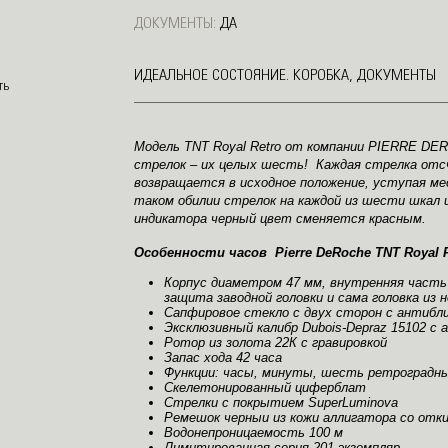
ДОКУМЕНТЫ:
ДА
ИДЕАЛЬНОЕ СОСТОЯНИЕ. КОРОБКА, ДОКУМЕНТЫ
Модель TNT Royal Retro от компании
PIERRE DE
стрелок – их целых шесть! Каждая стрелка отс
возвращается в исходное положение, уступая м
таком обилии стрелок на каждой из шести шкал 
индикатора черный цвет сменяется красным.
Особенности часов Pierre DeRoche TNT Royal R
Корпус диаметром 47 мм, внутренняя часть
защита заводной головки и сама головка из
Сапфировое стекло с двух сторон с антиб
Эксклюзивный калибр Dubois-Depraz 15102 с 
Ротор из золота 22К с гравировкой
Запас хода 42 часа
Функции: часы, минуты, шесть ретроградны
Скелетонированный циферблат
Стрелки с покрытием SuperLuminova
Ремешок черныи из кожи аллигатора со отк
Водонепроницаемость 100 м
Лимитированная серия 201 экземпляр