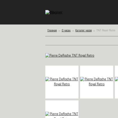
Главная
→
О часах
→
Каталог часов
→
TNT Royal Retro