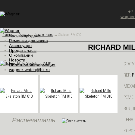
+7 
wagner
Главная
→
О часах
→
Каталог часов
→
Skeleton RM 010
Часы в продаже
Ремешки для часов
Аксессуары
RICHARD MI
Продать часы
О компании
Новости
СТАТУ
Полезная информация
wagner-watch@bk.ru
REF:
R
МЕХА
РЕМЕН
ВОДО
Распечатать
ЦЕНА:
КОРОБ