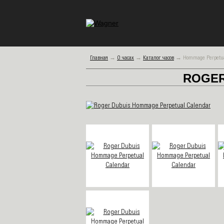
Главная
→
О часах
→
Каталог часов
→
Hommage Perpetua
ROGER