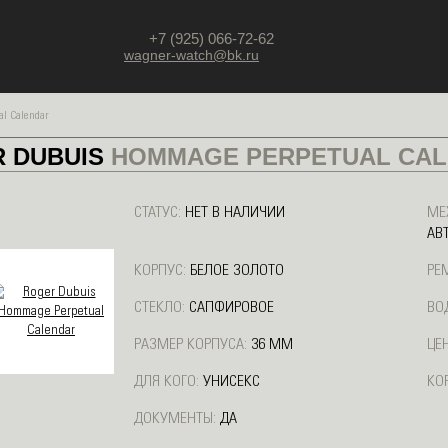
+7 (925) 066-72-62
wagner-watch@bk.ru
l Calendar
 DUBUIS
HOMMAGE PERPETUAL CA
СТАТУС:
НЕТ В НАЛИЧИИ
МЕ
АВ
КОРПУС:
БЕЛОЕ ЗОЛОТО
РЕ
СТЕКЛО:
САПФИРОВОЕ
ВО
РАЗМЕР КОРПУСА:
36 ММ
ЦЕН
ДЛЯ КОГО:
УНИСЕКС
КО
ДОКУМЕНТЫ:
ДА