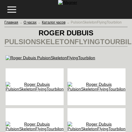
Главная
→
О часах
→
Каталог часов
→
PulsionSkeletonFlyingTourbilon
ROGER DUBUIS
PULSIONSKELETONFLYINGTOURBI