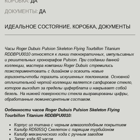
КОРОБКА:
ДА
ДОКУМЕНТЫ:
ДА
ИДЕАЛЬНОЕ СОСТОЯНИЕ. КОРОБКА, ДОКУМЕНТЫ
Часы Roger Dubuis Pulsion Skeleton Flying Tourbillon Titanium
RDDBPU0010 относятся к линии технократичных, импульсивных
и решительных хронографов Pulsion. При создании данной
коллекции, мастера компании Roger Dubuis стремились
поэкспериментовать с дизайном и освоить новые
горизонтычтобы поразить искушенных поклонников. Основной
отличительной чертой коллекции является сапфировое стекло,
которое выходит за пределы циферблата и накрывает собой
безель. На нижней поверхности стекла выгравированы цифры,
обработанные люминесцентным составом.
Ообенности часов Roger Dubuis Pulsion Skeleton Flying
Tourbillon Titanium RDDBPU0010:
Корпус из титана с черным алмазоподобным покрытием
Калибр RD505SQ Скелетон с парящим турбийоном
Калибр механического хода с ручным заводом
Запас хода 60 часов