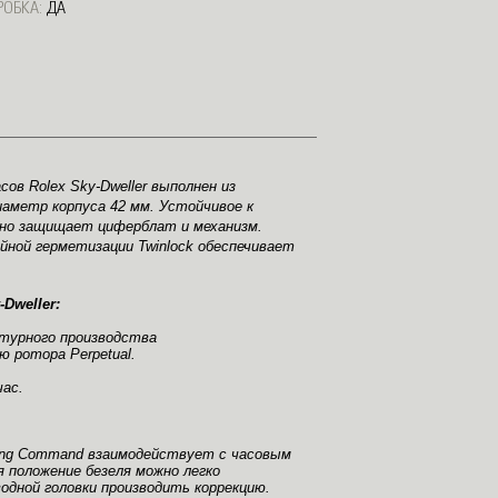
РОБКА:
ДА
в Rolex Sky-Dweller выполнен из
иаметр корпуса 42 мм. Устойчивое к
жно защищает циферблат и механизм.
йной герметизации Twinlock обеспечивает
Dweller:
турного производства
ю ротора Perpetual.
час.
ing Command взаимодействует с часовым
 положение безеля можно легко
одной головки производить коррекцию.