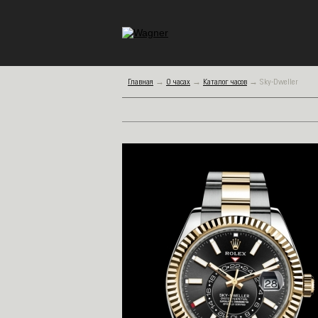
Главная
→
О часах
→
Каталог часов
→
Sky-Dweller