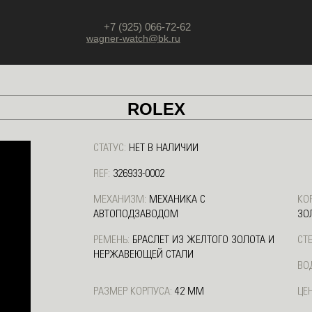
+7 (925) 066-72-62
wagner-watch@bk.ru
ROLEX
СТАТУС:
НЕТ В НАЛИЧИИ
REF:
326933-0002
МЕХАНИЗМ:
МЕХАНИКА С
КО
АВТОПОДЗАВОДОМ
ЗО
РЕМЕНЬ:
БРАСЛЕТ ИЗ ЖЕЛТОГО ЗОЛОТА И
СТ
НЕРЖАВЕЮЩЕЙ СТАЛИ
ВО
РАЗМЕР КОРПУСА:
42 ММ
ЦЕН