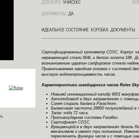
ДЛЯ КОГО:
УНИСЕКС
КО
ДОКУМЕНТЫ:
ДА
ИДЕАЛЬНОЕ СОСТОЯНИЕ. КОРОБКА. ДОКУМЕНТЫ.
Сертифицированный хронометр COSC. Корпус часо
нержавеющей стали 904L и белого золота 18К. Д
возникновению царапин сапфировое стекло наде
Привинчиваемая заводная головка с системой дво
высокую водонепроницаемость часов.
Характеристики швейцарских часов Rolex Sky-
Новымй инновационный калибр 9001 мануфак
Автоподзавод в двух направлениях с помощь
Синяя спираль баланса Parachrom.
Балансовая частота 28800 полуколебаний в 
Запас хода 72 часа.
Противоударная система Paraflex.
Сертификат COSC.
Вращающейся в двух направлениях безель R
механизмом и имеет три положения. Изменяя
переключать функции часов и с помощью зав