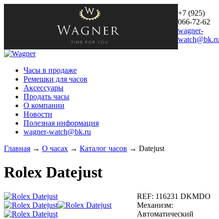
+7 (925)
066-72-62
wagner-
watch@bk.r
Часы в продаже
Ремешки для часов
Аксессуары
Продать часы
О компании
Новости
Полезная информация
wagner-watch@bk.ru
Главная
→
О часах
→
Каталог часов
→
Datejust
Rolex
Datejust
REF:
116231 DKMDO
Механизм:
Автоматический