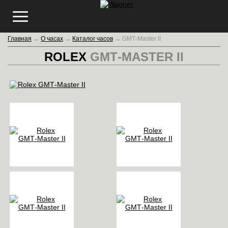
Главная
→
О часах
→
Каталог часов
→
GMT‑Master II
ROLEX
GMT‑MASTER II