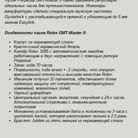
Oyster Perpetual GMT-Master II давно завоевали репутацию
идеальных часов для путешественников. Инженеры
мануфактуры сделали специальную мужскую застежку
Oysterlock с раскладывающейся пряжкой и удлиняющим до 5 мм
звеном Easylink.
Особенности часов Rolex GMT‑Master II:
Корпус из нержавеющей стали
Красно-синий керамический безель
Калибр Rolex 3285 с автоматическим заводом,
работающим в двух направлениях с помощью ротора
Perpetual
Запас хода 70 часов
Погрешность хода всего +- 2 секунды, что говорит
максимальной точности и высшем качестве Rolex.
Механизм получил 10 патентов, обеспечивает более
надежную защиту от сотрясений, температурных
изменений, магнитных полей.
Черный циферблат
Центральные часовая, минутная, секундная и 24-х часов
дополнительной стрелками с люминесцентным
покрытием.
Мгновенно устанавливаемая дата в положении на 3 часа с
циклопной линзой, которая увеличивает окошко в 2,5 раза.
Браслет Jubilee из пяти звеньев из нержавеющей стали