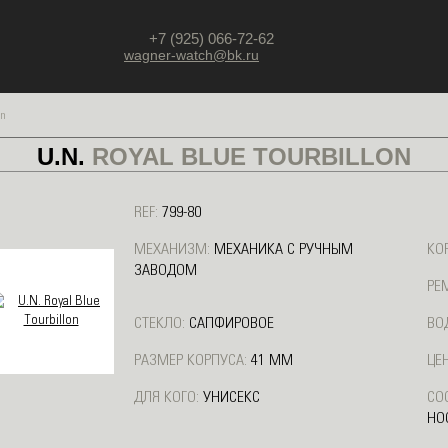
+7 (925) 066-72-62
wagner-watch@bk.ru
on
U.N.
ROYAL BLUE TOURBILLON
REF:
799-80
МЕХАНИЗМ:
МЕХАНИКА С РУЧНЫМ
КО
ЗАВОДОМ
РЕ
СТЕКЛО:
САПФИРОВОЕ
ВО
РАЗМЕР КОРПУСА:
41 ММ
ЦЕН
ДЛЯ КОГО:
УНИСЕКС
СО
НО