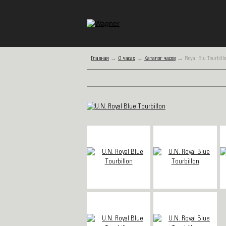
Главная
→
О часах
→
Каталог часов
→
Royal Blu Tourbill