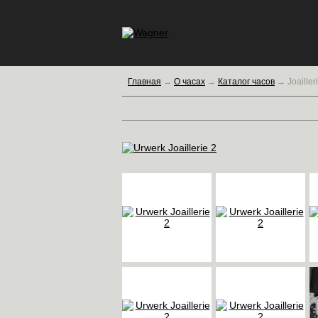
Главная
→
О часах
→
Каталог часов
→
Joailler