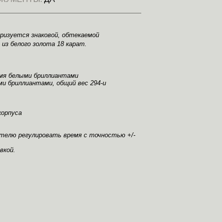
еризуется знаковой, обтекаемой
из белого золота 18 карат.
-мя белыми бриллиантами
ми бриллиантами, общий вес 294-и
корпуса
телю регулировать время с точностью +/-
вкой.