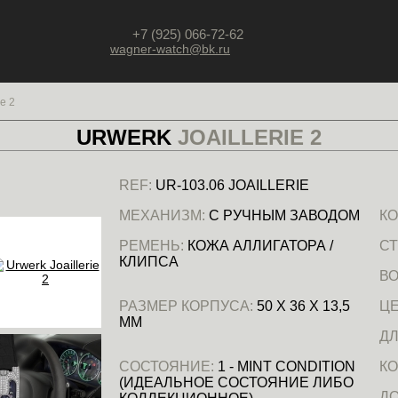
+7 (925) 066-72-62
wagner-watch@bk.ru
ie 2
URWERK
JOAILLERIE 2
REF:
UR-103.06 JOAILLERIE
МЕХАНИЗМ:
С РУЧНЫМ ЗАВОДОМ
КО
РЕМЕНЬ:
КОЖА АЛЛИГАТОРА /
СТ
КЛИПСА
В
РАЗМЕР КОРПУСА:
50 Х 36 Х 13,5
ЦЕ
ММ
ДЛ
СОСТОЯНИЕ:
1 - MINT CONDITION
КО
(ИДЕАЛЬНОЕ СОСТОЯНИЕ ЛИБО
Д