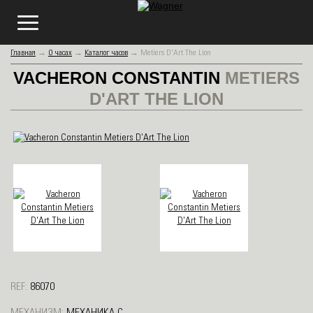
Главная
→
О часах
→
Каталог часов
→
Metiers D'Art The Lion
VACHERON CONSTANTIN
METIERS
D'ART THE LION
REF:
86070
МЕХАНИЗМ:
МЕХАНИКА С