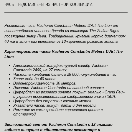
ЧАСЫ ПРЕДСТАВЛЕНЫ ИЗ ЧАСТНОЙ КОЛЛЕКЦИИ.
Роскошные часы Vacheron Constantin Metiers D'Art The Lion от
известнейшего часового бренда из коллекции The Zodiac Signs
посвящены знаку Льва. Традиционный круглый корпус диаметром
40 мм в этот раз выполнен из 18-каратного розового золота.
Характеристики часов Vacheron Constantin Metiers D'Art The
Lion:
Автоматический мануфактурный калибр Vacheron
Constantin 2460, на 27 камнях,
Частота колебаний баланса 28 800 полуколебаний в час
Запас хода до 40 часов.
Водонепроницаемость 30 метров.
Логотип Vacheron Constantin на заводной головке.
Циферблат из розового золота покрыт эмалью «Grand Feu»
и украшен выгравированным изображением знака ЛЬВА.
Циферблат без стрелок и часовых меток
Указатели часов, минут, даты и дня недели.
Ремешок из кожи крокодила коричневого цвета с
отстрочкой
Экслюзивный сет от Vacheron Constantin с 12 знаками
зодиака выпущен в единственном экземпляре и